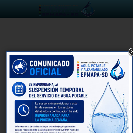
Written by
epmapasd
on
26 de abril de 2026
. Posted
in
Noticias
¡SEGUIMOS TRABAJANDO EN
TERRITORIO!
La EPMAPA-SD realiza trabajos de cambio de tubería en
la
COOP LAS PALMAS
, con el objetivo de mejorar la
infraestructura y fortalecer la calidad del servicio para
nuestros usuarios.